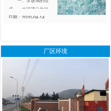
一、水玻璃的组
和强度比较高。水玻
成 水玻璃分为钠
璃在硬化后的主要成
日期：2020-04-14
水玻璃和钾水玻璃两
分是硅凝胶和固
09:08:13
类，俗称泡花碱。钠
体，......
水玻璃为硅酸钠水溶
液，分子式为
厂区环境
Na2O.nSiO2和
K2O.nSiOz。钾水玻
璃为硅酸钾......