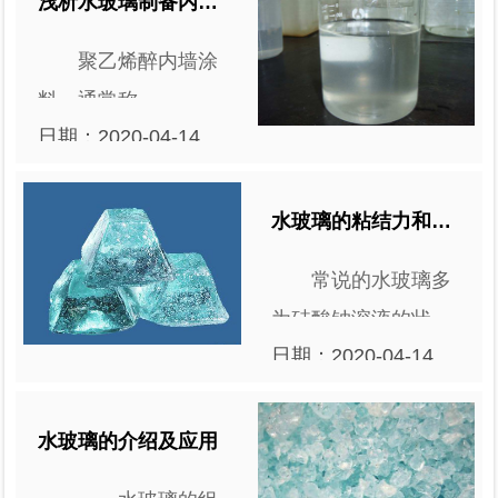
浅析水玻璃制备内墙涂料
性，而且遇酸会分
聚乙烯醉内墙涂
解，析出硅酸，相对
料，通常称
密度随模数的降低而
日期：2020-04-14
为，“l06”内墙涂料。
增大。 咱们在运
09:10:47
它几有无毒无味、色
输......
泽鲜艳、附着力强、
水玻璃的粘结力和强度比较高
遮盖力好、生产工艺
常说的水玻璃多
简单、适应各种不同
为硅酸钠溶液的状
基层等优点，可以广
日期：2020-04-14
态，在南方也是多成
泛地用于医院、商
09:10:40
为水玻璃，在北方被
店......
称之为泡花碱。
水玻璃​的介绍及应用
1、水玻璃的粘结力