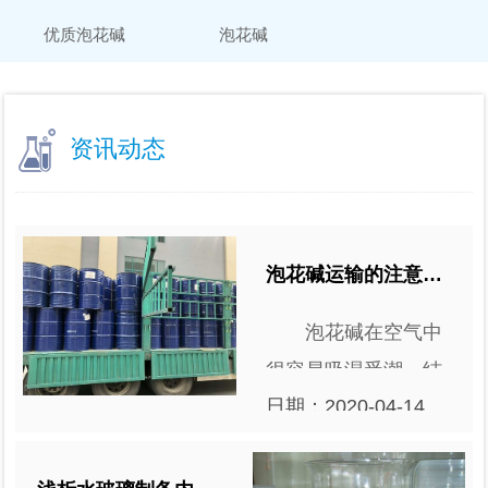
优质泡花碱
泡花碱
资讯动态
泡花碱运输的注意事项都有哪些？
泡花碱在空气中
很容易吸湿受潮，结
日期：2020-04-14
块，溶于水，水溶液
09:10:55
就是我们常说的水玻
璃，有很强的粘合